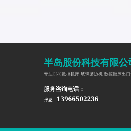
半岛股份科技有限公
专注CNC数控机床·玻璃磨边机·数控磨床出口制
服务咨询电话：
13966502236
张总