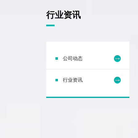
行业资讯
公司动态
行业资讯