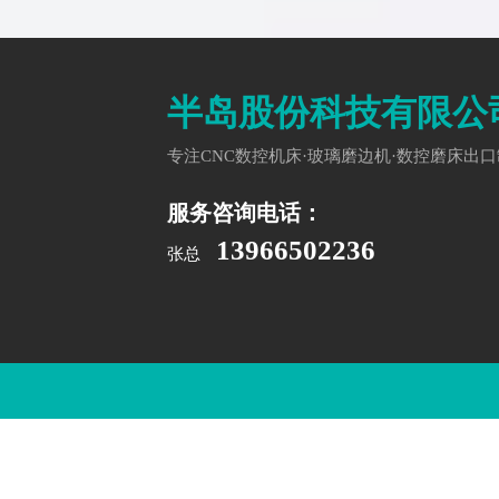
半岛股份科技有限公
专注CNC数控机床·玻璃磨边机·数控磨床出口制
服务咨询电话：
13966502236
张总